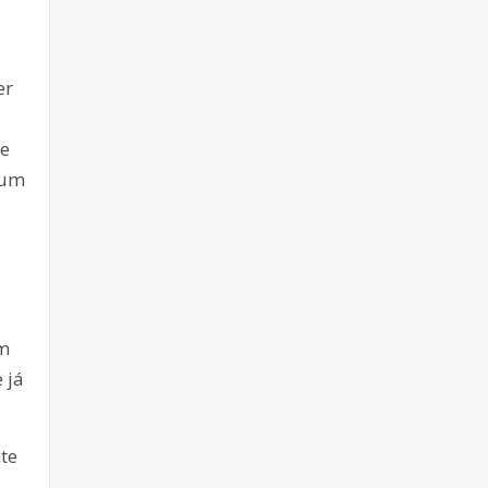
er
 e
 um
em
 já
te