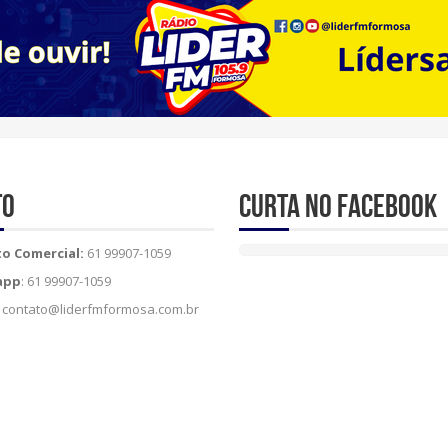
to
Curta no Facebook
o Comercial:
61 99907-1059
app
: 61 99907-1059
contato@liderfmformosa.com.br