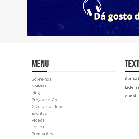
Menu
Tex
Contat
Sobre-nos
Notícias
Líders
Blog
e-mail:
Programação
Galerias de fotos
Eventos
Vídeos
Equipe
Promoções