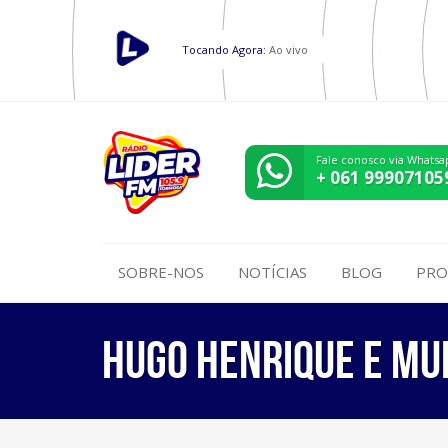
Tocando Agora:
Ao vivo
Fale conosco via Whatsa
+ 061 99907105
SOBRE-NOS
NOTÍCIAS
BLOG
PRO
Hugo Henrique e Mu