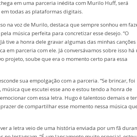
e chega em uma parceria inédita com Murilo Huff, será
, em todas as plataformas digitais.
so na voz de Murilo, destaca que sempre sonhou em faz
ela música perfeita para concretizar esse desejo. “O
Já tive a honra dele gravar algumas das minhas canções
ica em parceria com ele. Já conversávamos sobre isso há
vo projeto, soube que era o momento certo para essa
esconde sua empolgação com a parceria. “Se brincar, foi
 música que escutei esse ano e estou tendo a honra de
e emocionar com essa letra. Hugo é talentoso demais e t
o prazer de compartilhar esse momento nessa música que
er a letra veio de uma história enviada por um fã duran
s no Instagram. “É um lançamento muito especial, estou