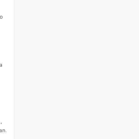
do
a
,
an.