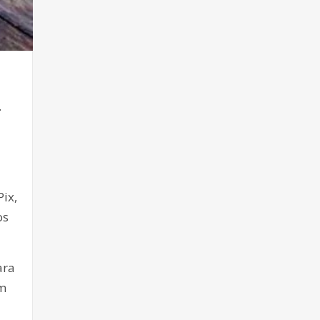
.
ix,
os
ara
em