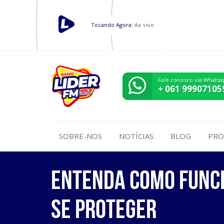
Tocando Agora:
Ao vivo
Fale conosco via Whatsa
+ 061 99907105
SOBRE-NOS
NOTÍCIAS
BLOG
PRO
Entenda como funci
se proteger