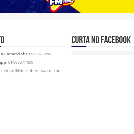
to
Curta no Facebook
o Comercial:
61 99907-1059
app
: 61 99907-1059
contato@liderfmformosa.com.br