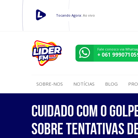
Tocando Agora:
Ao vivo
Fale conosco via Whatsa
+ 061 99907105
SOBRE-NOS
NOTÍCIAS
BLOG
PRO
Cuidado com o golpe
sobre tentativas d