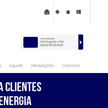
NO COMANDO:
Madrugada Líder
DAS 00:00 ÀS 05:00
S
EQUIPE
PROMOÇÕES
CONTATO
a clientes
 energia