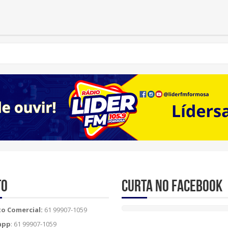
to
Curta no Facebook
o Comercial:
61 99907-1059
app
: 61 99907-1059