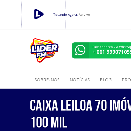
Tocando Agora:
Ao vivo
Fale conosco via Whatsa
+ 061 99907105
SOBRE-NOS
NOTÍCIAS
BLOG
PRO
Caixa leiloa 70 imó
100 mil