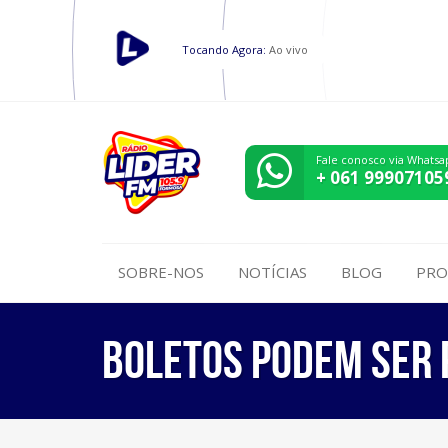
Tocando Agora:
Ao vivo
Fale conosco via Whatsa
+ 061 99907105
SOBRE-NOS
NOTÍCIAS
BLOG
PRO
Boletos podem ser 