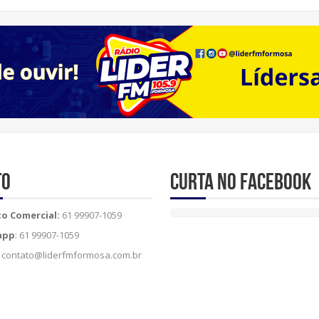
to
Curta no Facebook
o Comercial:
61 99907-1059
app
: 61 99907-1059
contato@liderfmformosa.com.br