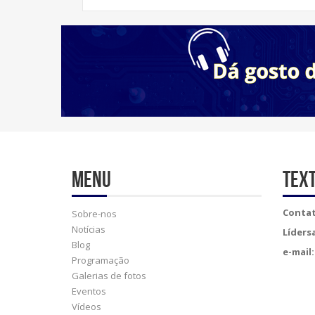
Menu
Tex
Contat
Sobre-nos
Notícias
Líders
Blog
e-mail:
Programação
Galerias de fotos
Eventos
Vídeos